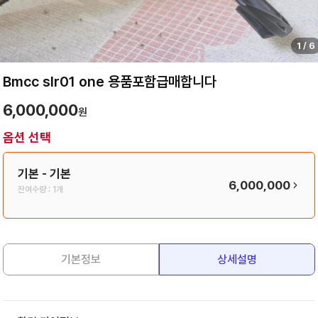
1
/
6
Bmcc slr01 one 용품포함급매합니다
6,000,000
원
옵션 선택
기본
- 기본
6,000,000
잔여수량 :
1개
기본정보
상세설명