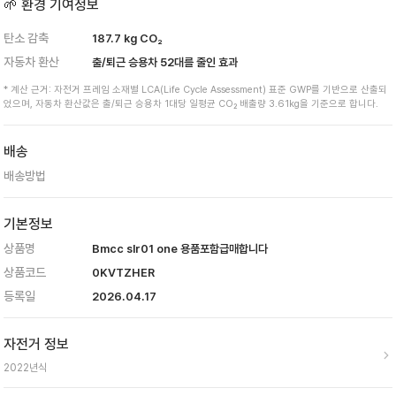
🌱 환경 기여정보
탄소 감축
187.7
kg CO₂
자동차 환산
출/퇴근 승용차
52
대를 줄인 효과
* 계산 근거: 자전거 프레임 소재별 LCA(Life Cycle Assessment) 표준 GWP를 기반으로 산출되
었으며, 자동차 환산값은 출/퇴근 승용차 1대당 일평균 CO₂ 배출량 3.61kg을 기준으로 합니다.
배송
배송방법
기본정보
상품명
Bmcc slr01 one 용품포함급매합니다
상품코드
0KVTZHER
등록일
2026.04.17
자전거 정보
2022
년식