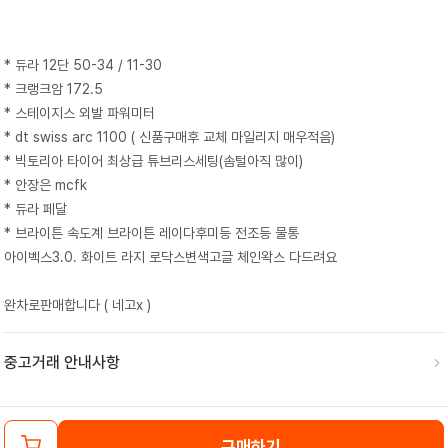
* 듀라 12단 50-34 / 11-30
* 크랭크암 172.5
* 스테이지스 외발 파워미터
* dt swiss arc 1100 ( 신품구매후 교체 마일리지 매우적음)
* 빅토리아 타이어 최상급 튜브리스세팅(솜털아직 많이)
* 안장은 mcfk
* 듀라 페달
* 브라이튼 속도계 브라이튼 레이다후미등 전조등 물통
아이벡스3.0. 화이트 라지 로닥스변색고글 체인왁스 다드려요
완차로판매합니다 ( 네고x )
중고거래 안내사항
구매하기