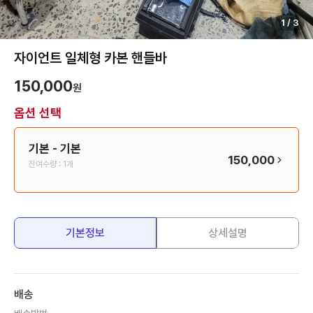
1
/
3
자이언트 일체형 카본 핸들바
150,000
원
옵션 선택
기본
- 기본
150,000
잔여수량 :
1개
기본정보
상세설명
배송