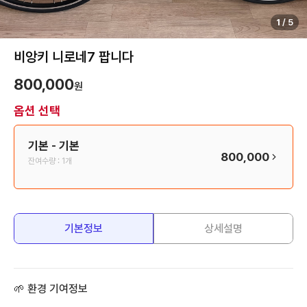
1
/
5
비앙키 니로네7 팝니다
800,000
원
옵션 선택
기본
- 기본
800,000
잔여수량 :
1개
기본정보
상세설명
🌱 환경 기여정보