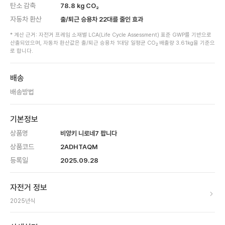
탄소 감축
78.8
kg CO₂
자동차 환산
출/퇴근 승용차
22
대를 줄인 효과
* 계산 근거: 자전거 프레임 소재별 LCA(Life Cycle Assessment) 표준 GWP를 기반으로
산출되었으며, 자동차 환산값은 출/퇴근 승용차 1대당 일평균 CO₂ 배출량 3.61kg을 기준으
로 합니다.
배송
배송방법
기본정보
상품명
비앙키 니로네7 팝니다
상품코드
2ADHTAQM
등록일
2025.09.28
자전거 정보
2025
년식