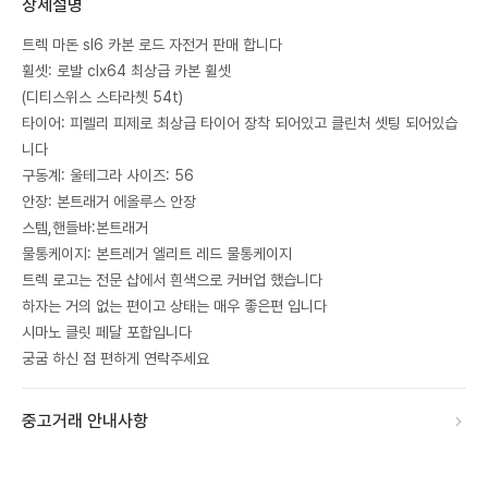
상세설명
트렉 마돈 sl6 카본 로드 자전거 판매 합니다
휠셋: 로발 clx64 최상급 카본 휠셋
(디티스위스 스타라쳇 54t)
타이어: 피렐리 피제로 최상급 타이어 장착 되어있고 클린처 셋팅 되어있습
니다
구동계: 울테그라 사이즈: 56
안장: 본트래거 에올루스 안장
스템,핸들바:본트래거
물통케이지: 본트레거 엘리트 레드 물통케이지
트렉 로고는 전문 샵에서 흰색으로 커버업 했습니다
하자는 거의 없는 편이고 상태는 매우 좋은편 입니다
시마노 클릿 페달 포합입니다
궁굼 하신 점 편하게 연락주세요
중고거래 안내사항