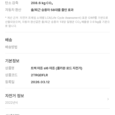
탄소 감축
208.6
kg CO₂
자동차 환산
출/퇴근 승용차
58
대를 줄인 효과
* 계산 근거: 자전거 프레임 소재별 LCA(Life Cycle Assessment) 표준 GWP를 기반으로
산출되었으며, 자동차 환산값은 출/퇴근 승용차 1대당 일평균 CO₂ 배출량 3.61kg을 기준으
로 합니다.
배송
배송방법
기본정보
상품명
트렉 마돈 sl6 마돈 (풀카본 로드 자전거)
상품코드
2TRQDFLR
등록일
2026.03.12
자전거 정보
2022
년식