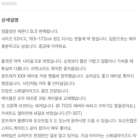
2022
년식
상세설명
정들었던 에몬다 SL5 판매합니다.
사이즈 52이고, 165~172cm 정도 타시는 분들께 딱 맞습니다. 입문으로는 매우
충분하고도 남습니다. 중급에 가까워요.
휠셋은 마빅 시리움 S로 바꿨습니다. 순정보다 훨씬 가볍고 업힐이나 가속할 때
확실히 다릅니다. 라쳇소리도 묵직한 중저음입니다.
본트래거 XXX 에어로 카본 핸들바 장착했습니다. 승차감도 좋고 에어로 룩까지
챙겼습니다. 사진처럼 거의 풀 인터널입니다.
안장은 스페셜라이즈드 콤프 안장입니다.
케이블은 모두 테프론 코팅 케이블로 교체했습니다.
또 오른쪽 쉬프터는 새거입니다. (R 7025 레버라 비싸고 구하기도 힘들었어요.)
카세트도 얼마전에 새걸로 바꿨습니다.(11-30T)
본트래거 블랜더와 듀오트렙 S 도 있는데 원하시면 드릴 수 있습니다. 듀오트랩은
스피드,케이던스 같이 잡아서 매우 좋아요.
바테잎은 슈퍼카즈 한정판인 걸로 알고 있어요. 지금 타이어는 스페셜라이즈드 타