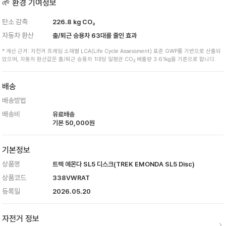
🌱 환경 기여정보
탄소 감축
226.8
kg CO₂
자동차 환산
출/퇴근 승용차
63
대를 줄인 효과
* 계산 근거: 자전거 프레임 소재별 LCA(Life Cycle Assessment) 표준 GWP를 기반으로 산출되
었으며, 자동차 환산값은 출/퇴근 승용차 1대당 일평균 CO₂ 배출량 3.61kg을 기준으로 합니다.
배송
배송방법
배송비
유료배송
기본
50,000
원
기본정보
상품명
트렉 에몬다 SL5 디스크(TREK EMONDA SL5 Disc)
상품코드
338VWRAT
등록일
2026.05.20
자전거 정보