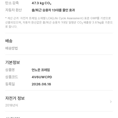
탄소 감축
47.3
kg CO₂
자동차 환산
출/퇴근 승용차
13
대를 줄인 효과
* 계산 근거: 자전거 프레임 소재별 LCA(Life Cycle Assessment) 표준 GWP를 기반으로
산출되었으며, 자동차 환산값은 출/퇴근 승용차 1대당 일평균 CO₂ 배출량 3.61kg을 기준으
로 합니다.
배송
배송방법
기본정보
상품명
언노운 프레임
상품코드
4V6UWCPD
등록일
2026.06.16
자전거 정보
2018
년식