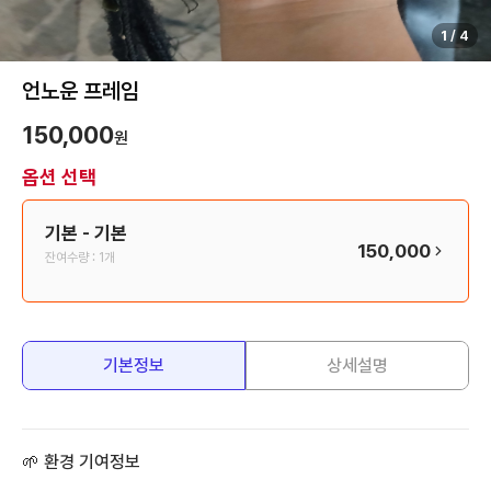
1
/
4
언노운 프레임
150,000
원
옵션 선택
기본
- 기본
150,000
잔여수량 :
1개
기본정보
상세설명
🌱 환경 기여정보