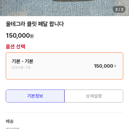
2
/
2
울테그라 클릿 페달 팝니다
150,000
원
옵션 선택
기본
- 기본
150,000
잔여수량 :
1개
기본정보
상세설명
배송