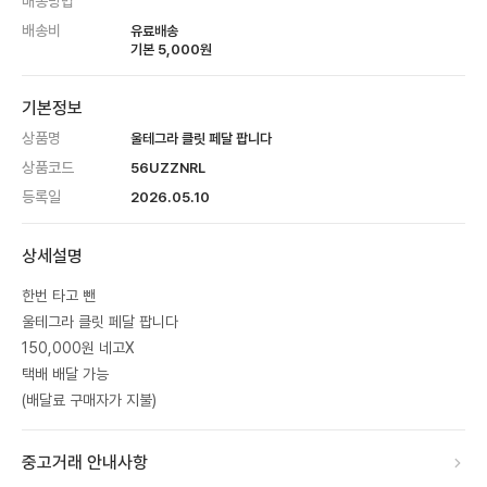
배송방법
배송비
유료배송
기본
5,000
원
기본정보
상품명
울테그라 클릿 페달 팝니다
상품코드
56UZZNRL
등록일
2026.05.10
상세설명
한번 타고 뺀
울테그라 클릿 페달 팝니다
150,000원 네고X
택배 배달 가능
(배달료 구매자가 지불)
중고거래 안내사항