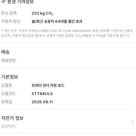
🌱 환경 기여정보
탄소 감축
232
kg CO₂
자동차 환산
출/퇴근 승용차
64
대를 줄인 효과
* 계산 근거: 자전거 프레임 소재별 LCA(Life Cycle Assessment) 표준 GWP를 기반으로 산출되
었으며, 자동차 환산값은 출/퇴근 승용차 1대당 일평균 CO₂ 배출량 3.61kg을 기준으로 합니다.
배송
배송방법
기본정보
상품명
트위터 썬더 카본 로드
상품코드
5TT88ULS
등록일
2025.08.11
자전거 정보
2021
년식