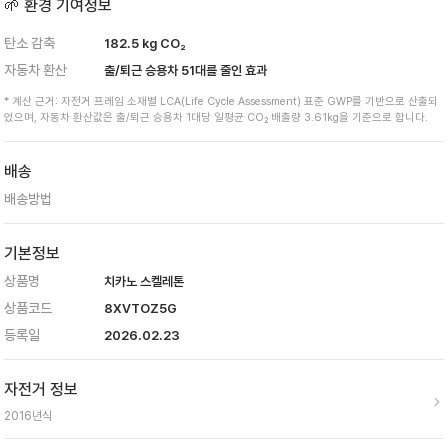
🌱 환경 기여정보
탄소 감축
182.5
kg CO₂
자동차 환산
출/퇴근 승용차
51
대를 줄인 효과
* 계산 근거: 자전거 프레임 소재별 LCA(Life Cycle Assessment) 표준 GWP를 기반으로 산출되
었으며, 자동차 환산값은 출/퇴근 승용차 1대당 일평균 CO₂ 배출량 3.61kg을 기준으로 합니다.
배송
배송방법
기본정보
상품명
치카노 스켈레톤
상품코드
8XVTOZ5G
등록일
2026.02.23
자전거 정보
2016
년식