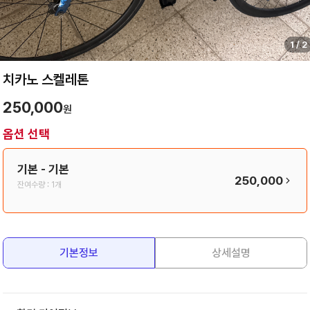
1
/
2
치카노 스켈레톤
250,000
원
옵션 선택
기본
- 기본
250,000
잔여수량 :
1개
기본정보
상세설명