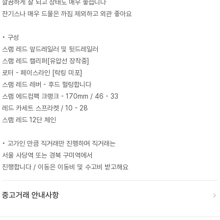
깔끔하게 잘 되고 상태도 매우 좋습니다
잔기스나 매우 드물은 까짐 제외하고 외관 좋아요
• 구성
스램 레드 앞드레일러 및 뒷드레일러
스램 레드 캘리퍼[유압선 장착중]
로터 - 페이스라인 [락링 미포]
스램 레드 레버 - 후드 헐렁합니다
스램 에드컴팩 크랭크 - 170mm / 46 - 33
레드 카세트 스프라켓 / 10 - 28
스램 레드 12단 체인
• 고가인 만큼 직거래만 진행하며 직거래는
서울 사당역 또는 경북 구미역에서
진행합니다 / 이동은 이동비 및 수고비 받고해요
중고거래 안내사항