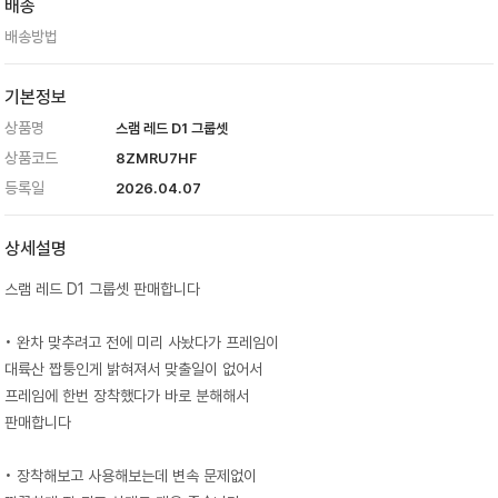
배송
배송방법
기본정보
상품명
스램 레드 D1 그룹셋
상품코드
8ZMRU7HF
등록일
2026.04.07
상세설명
스램 레드 D1 그룹셋 판매합니다
• 완차 맞추려고 전에 미리 사놨다가 프레임이
대륙산 짭퉁인게 밝혀져서 맞출일이 없어서
프레임에 한번 장착했다가 바로 분해해서
판매합니다
• 장착해보고 사용해보는데 변속 문제없이