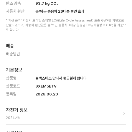
탄소 감축
93.7
kg CO₂
자동차 환산
출/퇴근 승용차
26
대를 줄인 효과
* 계산 근거: 자전거 프레임 소재별 LCA(Life Cycle Assessment) 표준 GWP를 기반으로
산출되었으며, 자동차 환산값은 출/퇴근 승용차 1대당 일평균 CO₂ 배출량 3.61kg을 기준으
로 합니다.
배송
배송방법
기본정보
상품명
블랙스미스 만나서 현금결제 합니다
상품코드
9XEM5ETV
등록일
2026.06.20
자전거 정보
2024
년식