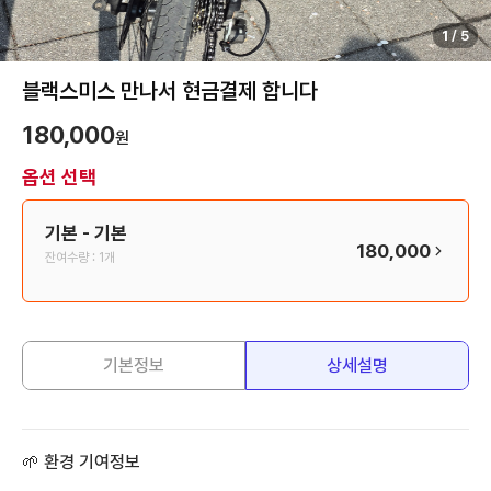
1
/
5
블랙스미스 만나서 현금결제 합니다
180,000
원
옵션 선택
기본
- 기본
180,000
잔여수량 :
1개
기본정보
상세설명
🌱 환경 기여정보