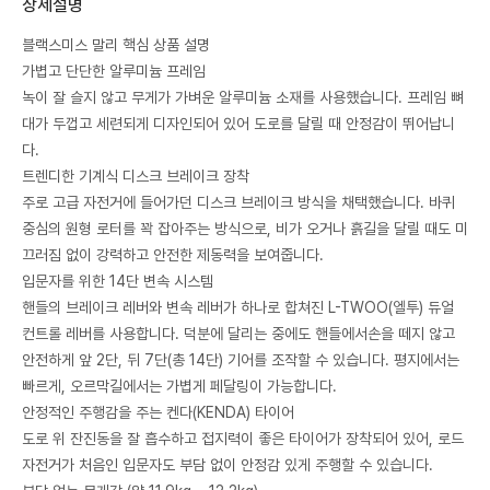
상세설명
블랙스미스 말리 핵심 상품 설명
​가볍고 단단한 알루미늄 프레임
​녹이 잘 슬지 않고 무게가 가벼운 알루미늄 소재를 사용했습니다. 프레임 뼈
대가 두껍고 세련되게 디자인되어 있어 도로를 달릴 때 안정감이 뛰어납니
다.
​트렌디한 기계식 디스크 브레이크 장착
​주로 고급 자전거에 들어가던 디스크 브레이크 방식을 채택했습니다. 바퀴
중심의 원형 로터를 꽉 잡아주는 방식으로, 비가 오거나 흙길을 달릴 때도 미
끄러짐 없이 강력하고 안전한 제동력을 보여줍니다.
​입문자를 위한 14단 변속 시스템
​핸들의 브레이크 레버와 변속 레버가 하나로 합쳐진 L-TWOO(엘투) 듀얼
컨트롤 레버를 사용합니다. 덕분에 달리는 중에도 핸들에서손을 떼지 않고
안전하게 앞 2단, 뒤 7단(총 14단) 기어를 조작할 수 있습니다. 평지에서는
빠르게, 오르막길에서는 가볍게 페달링이 가능합니다.
​안정적인 주행감을 주는 켄다(KENDA) 타이어
​도로 위 잔진동을 잘 흡수하고 접지력이 좋은 타이어가 장착되어 있어, 로드
자전거가 처음인 입문자도 부담 없이 안정감 있게 주행할 수 있습니다.