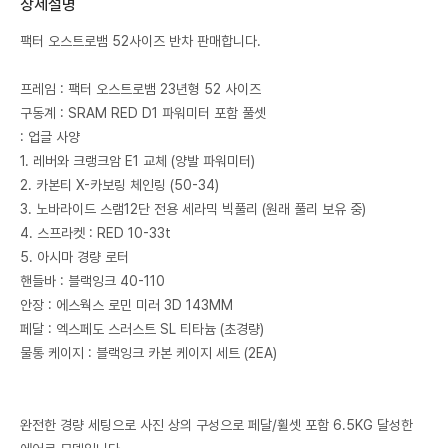
상세설명
팩터 오스트로뱀 52사이즈 반차 판매합니다.
프레임 : 팩터 오스트로뱀 23년형 52 사이즈
구동계 : SRAM RED D1 파워미터 포함 풀셋
: 업글 사양
1. 레버와 크랭크암 E1 교체 (양발 파워미터)
2. 카본티 X-카보링 체인링 (50-34)
3. 노바라이드 스램12단 전용 세라믹 빅풀리 (원래 풀리 보유 중)
4. 스프라켓 : RED 10-33t
5. 아시마 경량 로터
핸들바 : 블랙잉크 40-110
안장 : 에스웍스 로민 미러 3D 143MM
페달 : 엑스페도 스러스트 SL 티타늄 (초경량)
물통 케이지 : 블랙잉크 카본 케이지 세트 (2EA)
완전한 경량 세팅으로 사진 상의 구성으로 페달/휠셋 포함 6.5KG 달성한