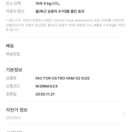
탄소 감축
169.5
kg CO₂
자동차 환산
출/퇴근 승용차
47
대를 줄인 효과
* 계산 근거: 자전거 프레임 소재별 LCA(Life Cycle Assessment) 표준 GWP를 기반으로
산출되었으며, 자동차 환산값은 출/퇴근 승용차 1대당 일평균 CO₂ 배출량 3.61kg을 기준으
로 합니다.
배송
배송방법
기본정보
상품명
FACTOR OSTRO VAM 52 SIZE
상품코드
W2NNAGZ4
등록일
2025.11.21
자전거 정보
2023
년식