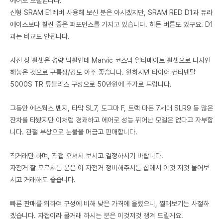
에어로 모델입니다.
신형 SRAM E1레버 사용해 보신 분은 아시겠지만, SRAM RED D1과 듀라
에이스보다 훨씬 좋은 퍼포먼스를 가지고 있습니다. 히든 버튼도 있구요. D1
과는 비교도 안됩니다.
사진 상 휠셋은 경량 막휠인데 Marvic 코스믹 얼티메이트 휠셋으로 디자인
해놓은 것으로 구름성/강도 아주 좋습니다. 원하시면 타이어 컨티넨탈
5000S TR 튜블리스 구성으로 50만원에 추가로 드립니다.
그동안 에스웍스 벤지, 타막 SL7, 도그마 F, 트랙 마돈 7세대 SLR9 등 많은
잔차를 타봤지만 이처럼 경쾌하고 에어로 성능 뛰어난 모델은 없다고 자부합
니다. 관절 부상으로 눈물을 머금고 판매합니다.
직거래만 하며, 직접 오셔서 보시고 결정하시기 바랍니다.
자전거 잘 모르시는 분은 이 자전거 정비해주시는 샵에서 이것 저것 물어보
시고 거래해도 좋습니다.
빠른 판매를 위하여 구성에 비해 낮은 가격에 올렸으니, 찔러보기는 사절하
겠습니다. 자접이라 쿨거래 하시는 분은 이것저것 챙겨 드릴게요.