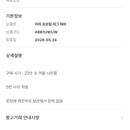
배송방법
기본정보
상품명
라파 프로팀 레그 워버
상품코드
ABB1UWUW
등록일
2026.05.24
상세설명
구매 시기 : 23년 초 겨울 시즌쯤
5번 이하 착용
옷장에 깨끗하게 보관해서 문제 없음
중고거래 안내사항