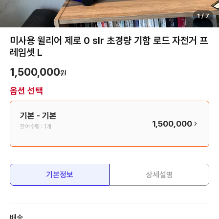
1
/
7
미사용 윌리어 제로 0 slr 초경량 기함 로드 자전거 프
레임셋 L
1,500,000
원
옵션 선택
기본
- 기본
1,500,000
잔여수량 :
1개
기본정보
상세설명
배송