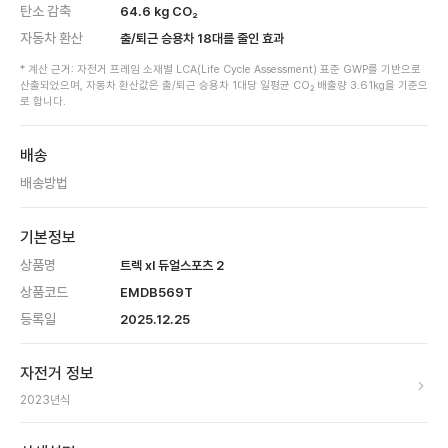
탄소 감축
64.6
kg CO₂
자동차 환산
출/퇴근 승용차
18
대를 줄인 효과
* 계산 근거: 자전거 프레임 소재별 LCA(Life Cycle Assessment) 표준 GWP를 기반으로
산출되었으며, 자동차 환산값은 출/퇴근 승용차 1대당 일평균 CO₂ 배출량 3.61kg을 기준으
로 합니다.
배송
배송방법
기본정보
상품명
트렉 xl 듀얼스포츠 2
상품코드
EMDB569T
등록일
2025.12.25
자전거 정보
2023
년식