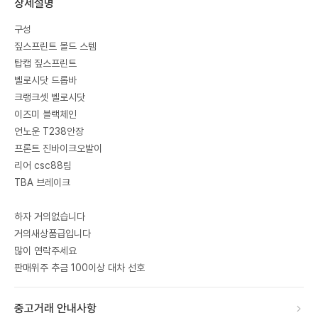
상세설명
구성
짚스프린트 몰드 스템
탑캡 짚스프린트
벨로시닷 드롭바
크랭크셋 벨로시닷
이즈미 블랙체인
언노운 T238안장
프론트 진바이크오발이
리어 csc88림
TBA 브레이크
하자 거의없습니다
거의새상품급입니다
많이 연락주세요
판매위주 추금 100이상 대차 선호
중고거래 안내사항