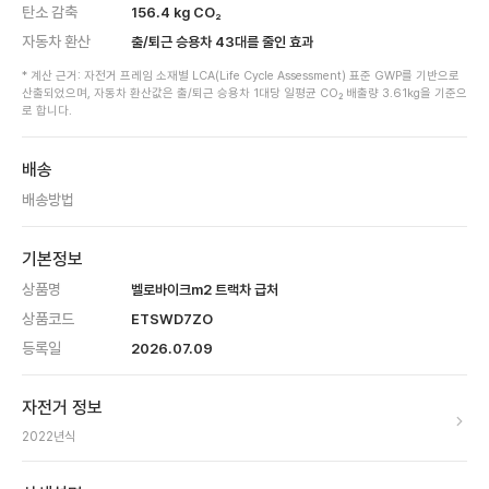
탄소 감축
156.4
kg CO₂
자동차 환산
출/퇴근 승용차
43
대를 줄인 효과
* 계산 근거: 자전거 프레임 소재별 LCA(Life Cycle Assessment) 표준 GWP를 기반으로
산출되었으며, 자동차 환산값은 출/퇴근 승용차 1대당 일평균 CO₂ 배출량 3.61kg을 기준으
로 합니다.
배송
배송방법
기본정보
상품명
벨로바이크m2 트랙차 급처
상품코드
ETSWD7ZO
등록일
2026.07.09
자전거 정보
2022
년식