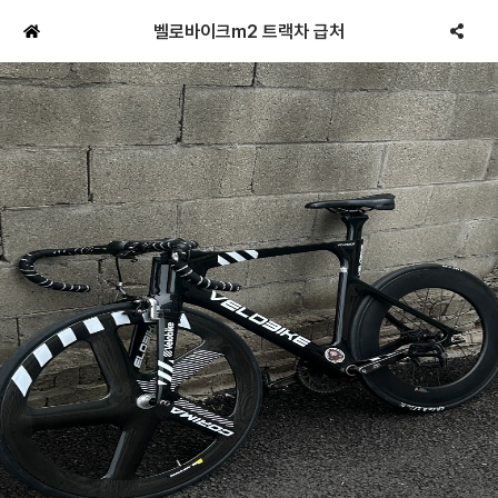
벨로바이크m2 트랙차 급처