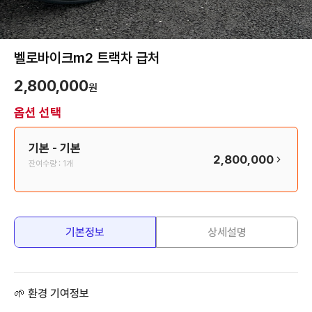
벨로바이크m2 트랙차 급처
2,800,000
원
옵션 선택
기본
- 기본
2,800,000
잔여수량 :
1개
기본정보
상세설명
🌱 환경 기여정보