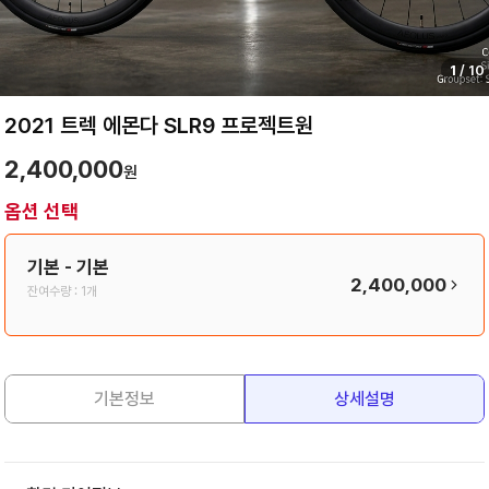
1
/
10
2021 트렉 에몬다 SLR9 프로젝트원
2,400,000
원
옵션 선택
기본
- 기본
2,400,000
잔여수량 :
1개
기본정보
상세설명