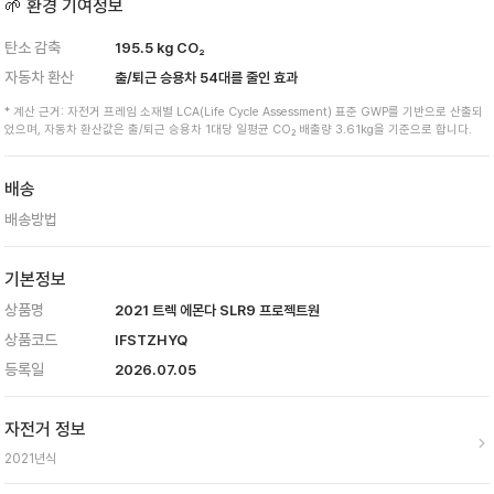
🌱 환경 기여정보
탄소 감축
195.5
kg CO₂
자동차 환산
출/퇴근 승용차
54
대를 줄인 효과
* 계산 근거: 자전거 프레임 소재별 LCA(Life Cycle Assessment) 표준 GWP를 기반으로 산출되
었으며, 자동차 환산값은 출/퇴근 승용차 1대당 일평균 CO₂ 배출량 3.61kg을 기준으로 합니다.
배송
배송방법
기본정보
상품명
2021 트렉 에몬다 SLR9 프로젝트원
상품코드
IFSTZHYQ
등록일
2026.07.05
자전거 정보
2021
년식