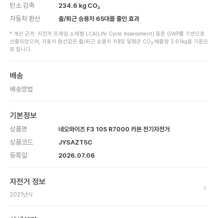
탄소 감축
234.6
kg CO₂
자동차 환산
출/퇴근 승용차
65
대를 줄인 효과
* 계산 근거: 자전거 프레임 소재별 LCA(Life Cycle Assessment) 표준 GWP를 기반으로
산출되었으며, 자동차 환산값은 출/퇴근 승용차 1대당 일평균 CO₂ 배출량 3.61kg을 기준으
로 합니다.
배송
배송방법
기본정보
상품명
네오와이즈 F3 105 R7000 카본 전기자전거
상품코드
JYSAZT5C
등록일
2026.07.06
자전거 정보
2021
년식