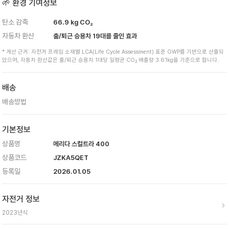
🌱 환경 기여정보
탄소 감축
66.9
kg CO₂
자동차 환산
출/퇴근 승용차
19
대를 줄인 효과
* 계산 근거: 자전거 프레임 소재별 LCA(Life Cycle Assessment) 표준 GWP를 기반으로 산출되
었으며, 자동차 환산값은 출/퇴근 승용차 1대당 일평균 CO₂ 배출량 3.61kg을 기준으로 합니다.
배송
배송방법
기본정보
상품명
메리다 스컬트라 400
상품코드
JZKA5QET
등록일
2026.01.05
자전거 정보
2023
년식