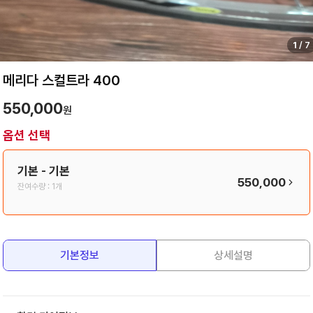
1
/
7
메리다 스컬트라 400
550,000
원
옵션 선택
기본
- 기본
550,000
잔여수량 :
1개
기본정보
상세설명