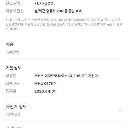
탄소 감축
71.7
kg CO₂
자동차 환산
출/퇴근 승용차
20
대를 줄인 효과
* 계산 근거: 자전거 프레임 소재별 LCA(Life Cycle Assessment) 표준 GWP를 기반으로
산출되었으며, 자동차 환산값은 출/퇴근 승용차 1대당 일평균 CO₂ 배출량 3.61kg을 기준으
로 합니다.
배송
배송방법
기본정보
상품명
포커스 이자르코 레이스 AL 105 로드 자전거
상품코드
MHUX47NP
등록일
2026.04.01
자전거 정보
2020
년식