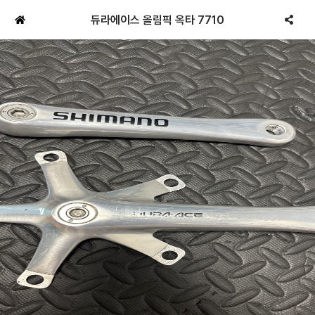
듀라에이스 올림픽 옥타 7710