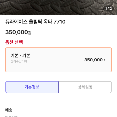
1
/
2
듀라에이스 올림픽 옥타 7710
350,000
원
옵션 선택
기본
- 기본
350,000
잔여수량 :
1개
기본정보
상세설명
배송