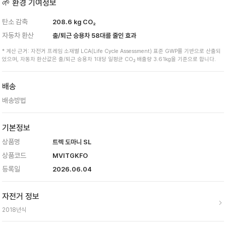
🌱 환경 기여정보
탄소 감축
208.6
kg CO₂
자동차 환산
출/퇴근 승용차
58
대를 줄인 효과
* 계산 근거: 자전거 프레임 소재별 LCA(Life Cycle Assessment) 표준 GWP를 기반으로 산출되
었으며, 자동차 환산값은 출/퇴근 승용차 1대당 일평균 CO₂ 배출량 3.61kg을 기준으로 합니다.
배송
배송방법
기본정보
상품명
트렉 도마니 SL
상품코드
MVITGKFO
등록일
2026.06.04
자전거 정보
2018
년식