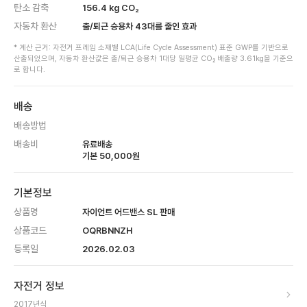
탄소 감축
156.4
kg CO₂
자동차 환산
출/퇴근 승용차
43
대를 줄인 효과
* 계산 근거: 자전거 프레임 소재별 LCA(Life Cycle Assessment) 표준 GWP를 기반으로
산출되었으며, 자동차 환산값은 출/퇴근 승용차 1대당 일평균 CO₂ 배출량 3.61kg을 기준으
로 합니다.
배송
배송방법
배송비
유료배송
기본
50,000
원
기본정보
상품명
자이언트 어드밴스 SL 판매
상품코드
OQRBNNZH
등록일
2026.02.03
자전거 정보
2017
년식