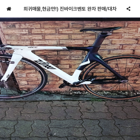
희귀매물,현금만!) 진바이크벤토 완차 판매/대차