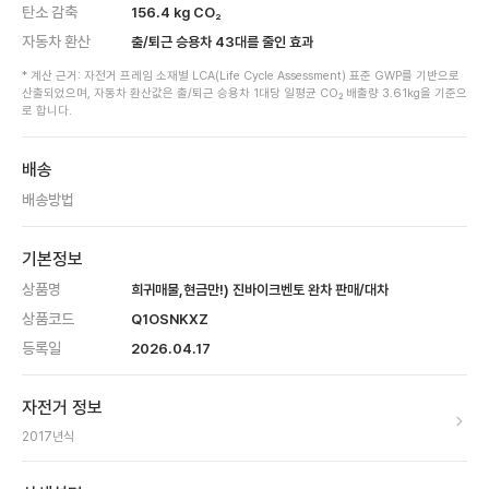
탄소 감축
156.4
kg CO₂
자동차 환산
출/퇴근 승용차
43
대를 줄인 효과
* 계산 근거: 자전거 프레임 소재별 LCA(Life Cycle Assessment) 표준 GWP를 기반으로
산출되었으며, 자동차 환산값은 출/퇴근 승용차 1대당 일평균 CO₂ 배출량 3.61kg을 기준으
로 합니다.
배송
배송방법
기본정보
상품명
희귀매물,현금만!) 진바이크벤토 완차 판매/대차
상품코드
Q1OSNKXZ
등록일
2026.04.17
자전거 정보
2017
년식