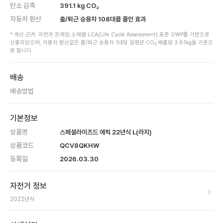
탄소 감축
391.1
kg CO₂
자동차 환산
출/퇴근 승용차
108
대를 줄인 효과
* 계산 근거: 자전거 프레임 소재별 LCA(Life Cycle Assessment) 표준 GWP를 기반으로
산출되었으며, 자동차 환산값은 출/퇴근 승용차 1대당 일평균 CO₂ 배출량 3.61kg을 기준으
로 합니다.
배송
배송방법
기본정보
상품명
스페셜라이즈드 에픽 22년식 L(라지)
상품코드
QCV8QKHW
등록일
2026.03.30
자전거 정보
2022
년식