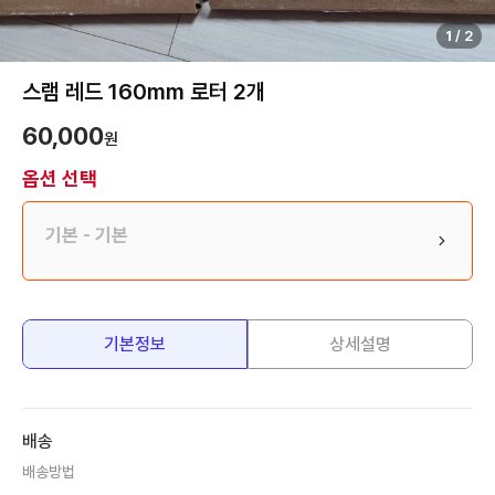
1
/
2
스램 레드 160mm 로터 2개
60,000
원
옵션 선택
기본
- 기본
기본정보
상세설명
배송
배송방법