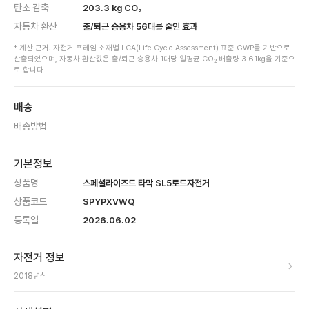
탄소 감축
203.3
kg CO₂
자동차 환산
출/퇴근 승용차
56
대를 줄인 효과
* 계산 근거: 자전거 프레임 소재별 LCA(Life Cycle Assessment) 표준 GWP를 기반으로
산출되었으며, 자동차 환산값은 출/퇴근 승용차 1대당 일평균 CO₂ 배출량 3.61kg을 기준으
로 합니다.
배송
배송방법
기본정보
상품명
스페셜라이즈드 타막 SL5로드자전거
상품코드
SPYPXVWQ
등록일
2026.06.02
자전거 정보
2018
년식