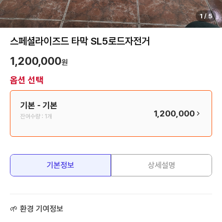
1
/
5
스페셜라이즈드 타막 SL5로드자전거
1,200,000
원
옵션 선택
기본
- 기본
1,200,000
잔여수량 :
1개
기본정보
상세설명
🌱 환경 기여정보