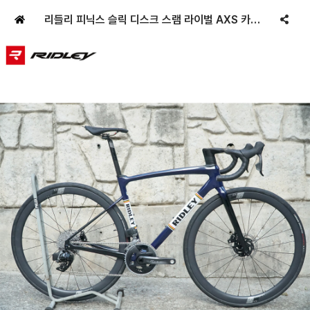
리들리 피닉스 슬릭 디스크 스램 라이벌 AXS 카본 로드 자전거 헤리티지 딥 블루