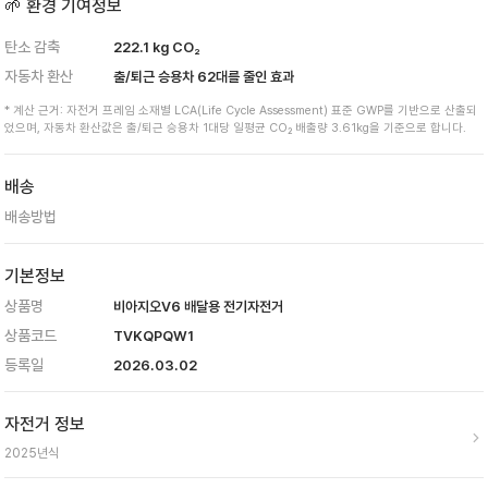
🌱 환경 기여정보
탄소 감축
222.1
kg CO₂
자동차 환산
출/퇴근 승용차
62
대를 줄인 효과
* 계산 근거: 자전거 프레임 소재별 LCA(Life Cycle Assessment) 표준 GWP를 기반으로 산출되
었으며, 자동차 환산값은 출/퇴근 승용차 1대당 일평균 CO₂ 배출량 3.61kg을 기준으로 합니다.
배송
배송방법
기본정보
상품명
비아지오V6 배달용 전기자전거
상품코드
TVKQPQW1
등록일
2026.03.02
자전거 정보
2025
년식