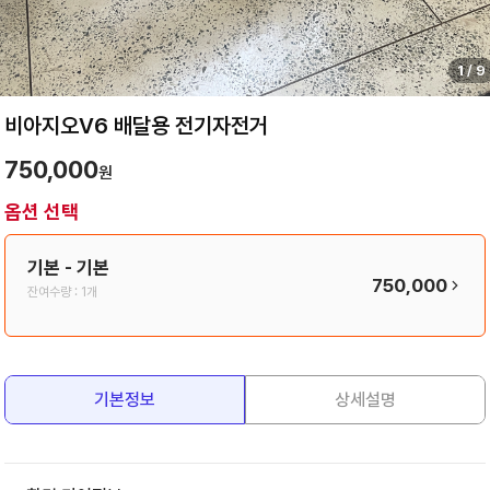
1
/
9
비아지오V6 배달용 전기자전거
750,000
원
옵션 선택
기본
- 기본
750,000
잔여수량 :
1개
기본정보
상세설명