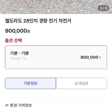
3
/
9
엘도라도 28인치 경량 전기 자전거
900,000
원
옵션 선택
기본
- 기본
900,000
잔여수량 :
1개
기본정보
상세설명
🌱 환경 기여정보