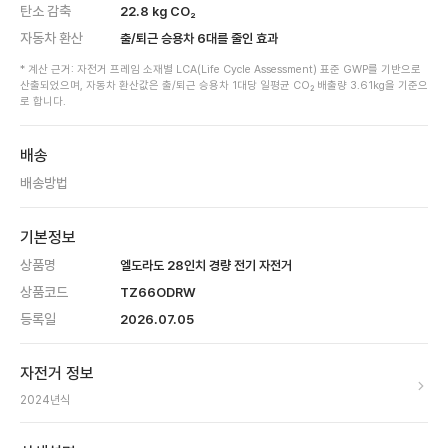
탄소 감축
22.8
kg CO₂
자동차 환산
출/퇴근 승용차
6
대를 줄인 효과
* 계산 근거: 자전거 프레임 소재별 LCA(Life Cycle Assessment) 표준 GWP를 기반으로
산출되었으며, 자동차 환산값은 출/퇴근 승용차 1대당 일평균 CO₂ 배출량 3.61kg을 기준으
로 합니다.
배송
배송방법
기본정보
상품명
엘도라도 28인치 경량 전기 자전거
상품코드
TZ66ODRW
등록일
2026.07.05
자전거 정보
2024
년식