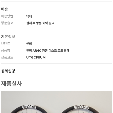
배송
배송방법
택배
방문출고
결제 후 방문 예약 필요
기본정보
브랜드
엔비
상품명
엔비 AR40 카본 디스크 로드 휠셋
상품코드
UTGCF8UM
상세설명
제품실사