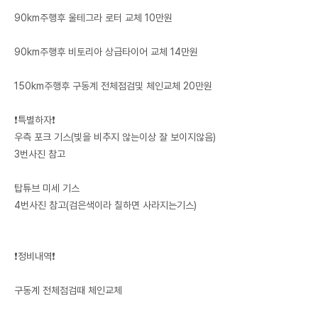
90km주행후 울테그라 로터 교체 10만원
90km주행후 비토리아 상급타이어 교체 14만원
150km주행후 구동계 전체점검및 체인교체 20만원
❗️특별하자❗️
우측 포크 기스(빛을 비추지 않는이상 잘 보이지않음)
3번사진 참고
탑튜브 미세 기스
4번사진 참고(검은색이라 칠하면 사라지는기스)
❗️정비내역❗️
구동계 전체점검때 체인교체