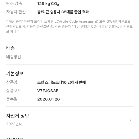
탄소 감축
128
kg CO₂
자동차 환산
출/퇴근 승용차
35
대를 줄인 효과
* 계산 근거: 자전거 프레임 소재별 LCA(Life Cycle Assessment) 표준 GWP를 기반으로
산출되었으며, 자동차 환산값은 출/퇴근 승용차 1대당 일평균 CO₂ 배출량 3.61kg을 기준으
로 합니다.
배송
배송방법
기본정보
상품명
스캇 스피드스터10 급하게 판매
상품코드
V7EJGS3B
등록일
2026.01.26
자전거 정보
2023
년식