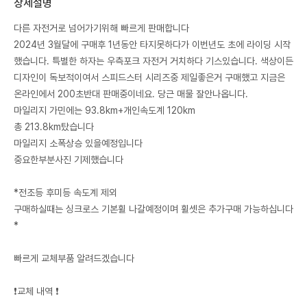
상세설명
다른 자전거로 넘어가기위해 빠르게 판매합니다
2024년 3월달에 구매후 1년동안 타지못하다가 이번년도 초에 라이딩 시작
했습니다. 특별한 하자는 우측포크 자전거 거치하다 기스있습니다. 색상이든
디자인이 독보적이여서 스피드스터 시리즈중 제일좋은거 구매했고 지금은
온라인에서 200초반대 판매중이네요. 당근 매물 잘안나옵니다.
마일리지 가민에는 93.8km+개인속도계 120km
총 213.8km탔습니다
마일리지 소폭상승 있을예정입니다
중요한부분사진 기제했습니다
*전조등 후미등 속도계 제외
구매하실때는 싱크로스 기본휠 나갈예정이며 휠셋은 추가구매 가능하십니다
*
빠르게 교체부품 알려드겠습니다
❗️교체 내역 ❗️