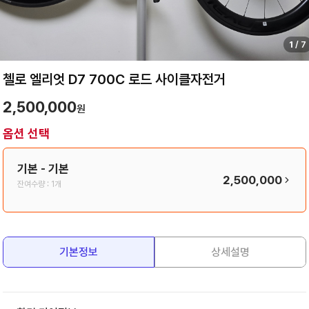
1
/
7
첼로 엘리엇 D7 700C 로드 사이클자전거
2,500,000
원
옵션 선택
기본
- 기본
2,500,000
잔여수량 :
1개
기본정보
상세설명