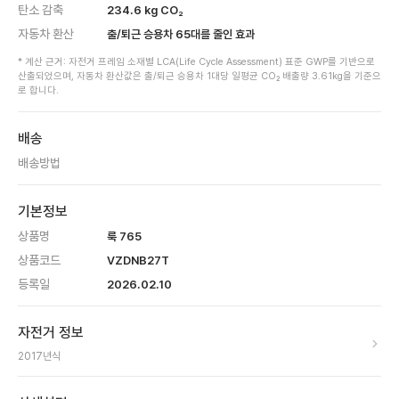
탄소 감축
234.6
kg CO₂
자동차 환산
출/퇴근 승용차
65
대를 줄인 효과
* 계산 근거: 자전거 프레임 소재별 LCA(Life Cycle Assessment) 표준 GWP를 기반으로
산출되었으며, 자동차 환산값은 출/퇴근 승용차 1대당 일평균 CO₂ 배출량 3.61kg을 기준으
로 합니다.
배송
배송방법
기본정보
상품명
룩 765
상품코드
VZDNB27T
등록일
2026.02.10
자전거 정보
2017
년식