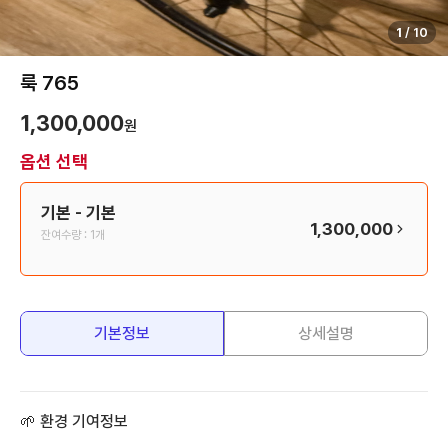
1
/
10
룩 765
1,300,000
원
옵션 선택
기본
- 기본
1,300,000
잔여수량 :
1개
기본정보
상세설명
🌱 환경 기여정보