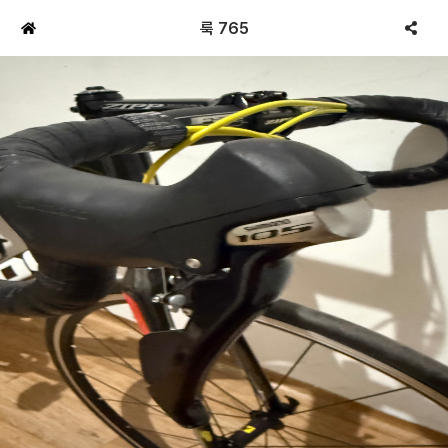
룩 765