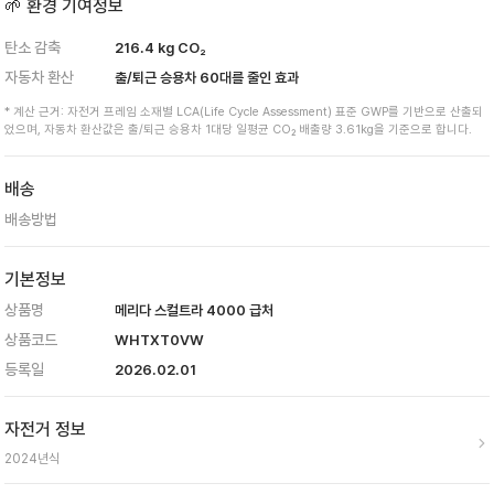
🌱 환경 기여정보
탄소 감축
216.4
kg CO₂
자동차 환산
출/퇴근 승용차
60
대를 줄인 효과
* 계산 근거: 자전거 프레임 소재별 LCA(Life Cycle Assessment) 표준 GWP를 기반으로 산출되
었으며, 자동차 환산값은 출/퇴근 승용차 1대당 일평균 CO₂ 배출량 3.61kg을 기준으로 합니다.
배송
배송방법
기본정보
상품명
메리다 스컬트라 4000 급처
상품코드
WHTXT0VW
등록일
2026.02.01
자전거 정보
2024
년식