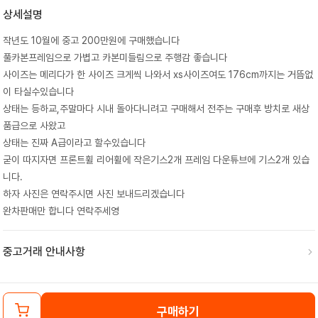
상세설명
작년도 10월에 중고 200만원에 구매했습니다
풀카본프레임으로 가볍고 카본미들림으로 주행감 좋습니다
사이즈는 메리다가 한 사이즈 크게씩 나와서 xs사이즈여도 176cm까지는 거뜸없
이 타실수있습니다
상태는 등하교,주말마다 시내 돌아다니려고 구매해서 전주는 구매후 방치로 새상
품급으로 사왔고
상태는 진짜 A급이라고 할수있습니다
굳이 따지자면 프론트휠 리어휠에 작은기스2개 프레임 다운튜브에 기스2개 있습
니다.
하자 사진은 연락주시면 사진 보내드리겠습니다
완차판매만 합니다 연락주세영
중고거래 안내사항
구매하기