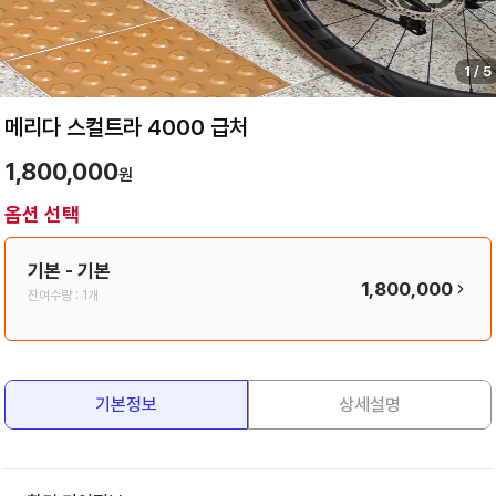
1
/
5
메리다 스컬트라 4000 급처
1,800,000
원
옵션 선택
기본
- 기본
1,800,000
잔여수량 :
1개
기본정보
상세설명