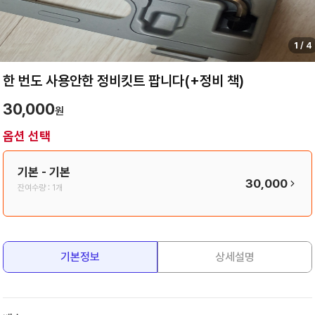
1
/
4
한 번도 사용안한 정비킷트 팝니다(+정비 책)
30,000
원
옵션 선택
기본
- 기본
30,000
잔여수량 :
1개
기본정보
상세설명