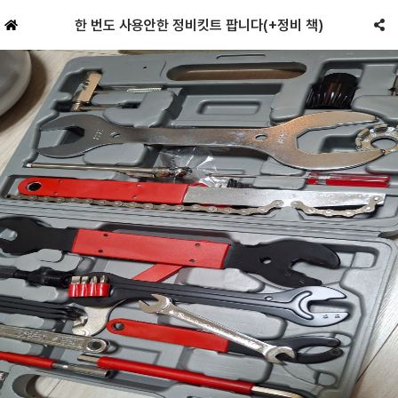
한 번도 사용안한 정비킷트 팝니다(+정비 책)