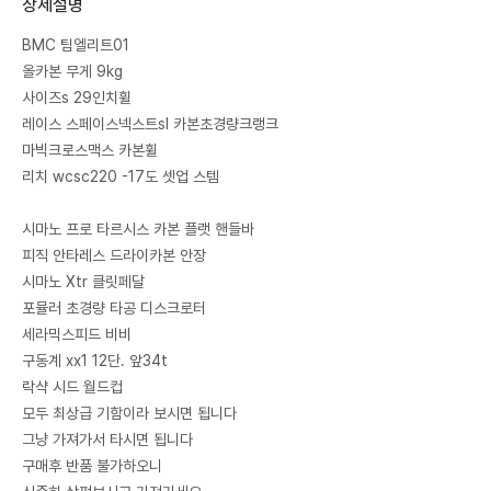
상세설명
BMC 팀엘리트01
올카본 무게 9kg
사이즈s 29인치휠
레이스 스페이스넥스트sl 카본초경량크랭크
마빅크로스맥스 카본휠
리치 wcsc220 -17도 셋업 스템
시마노 프로 타르시스 카본 플랫 핸들바
피직 안타레스 드라이카본 안장
시마노 Xtr 클릿페달
포뮬러 초경량 타공 디스크로터
세라믹스피드 비비
구동계 xx1 12단. 앞34t
락샥 시드 월드컵
모두 최상급 기함이라 보시면 됩니다
그냥 가져가서 타시면 됩니다
구매후 반품 불가하오니