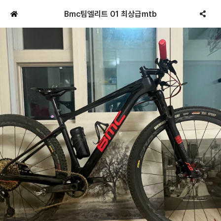
Bmc팀엘리트 01 최상급mtb