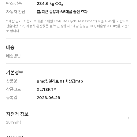
탄소 감축
234.6
kg CO₂
자동차 환산
출/퇴근 승용차
65
대를 줄인 효과
* 계산 근거: 자전거 프레임 소재별 LCA(Life Cycle Assessment) 표준 GWP를 기반으로
산출되었으며, 자동차 환산값은 출/퇴근 승용차 1대당 일평균 CO₂ 배출량 3.61kg을 기준으
로 합니다.
배송
배송방법
기본정보
상품명
Bmc팀엘리트 01 최상급mtb
상품코드
XL7I8KTY
등록일
2026.06.29
자전거 정보
2019
년식