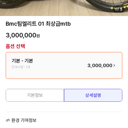
1
/
3
Bmc팀엘리트 01 최상급mtb
3,000,000
원
옵션 선택
기본
- 기본
3,000,000
잔여수량 :
1개
기본정보
상세설명
🌱 환경 기여정보