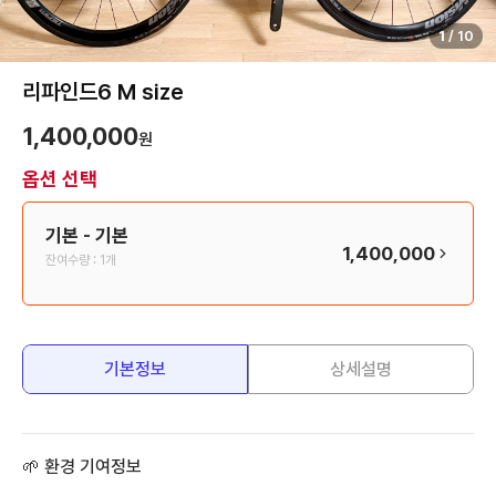
1
/
10
리파인드6 M size
1,400,000
원
옵션 선택
기본
- 기본
1,400,000
잔여수량 :
1개
기본정보
상세설명
🌱 환경 기여정보