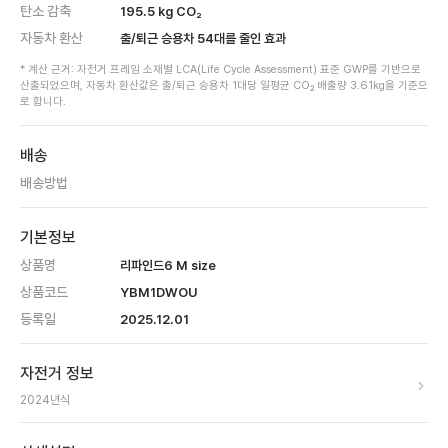
탄소 감축
195.5
kg CO₂
자동차 환산
출/퇴근 승용차
54
대를 줄인 효과
* 계산 근거: 자전거 프레임 소재별 LCA(Life Cycle Assessment) 표준 GWP를 기반으로
산출되었으며, 자동차 환산값은 출/퇴근 승용차 1대당 일평균 CO₂ 배출량 3.61kg을 기준으
로 합니다.
배송
배송방법
기본정보
상품명
리파인드6 M size
상품코드
YBM1DWOU
등록일
2025.12.01
자전거 정보
2024
년식