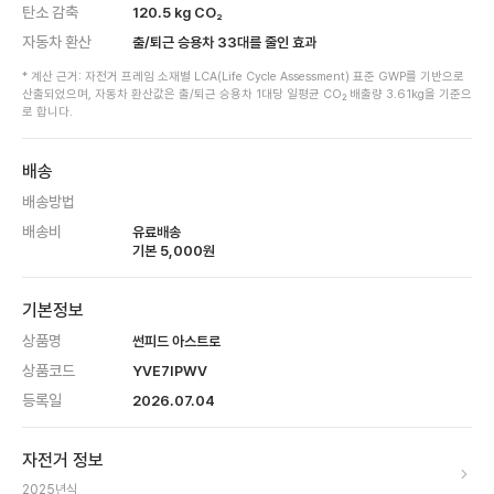
탄소 감축
120.5
kg CO₂
자동차 환산
출/퇴근 승용차
33
대를 줄인 효과
* 계산 근거: 자전거 프레임 소재별 LCA(Life Cycle Assessment) 표준 GWP를 기반으로
산출되었으며, 자동차 환산값은 출/퇴근 승용차 1대당 일평균 CO₂ 배출량 3.61kg을 기준으
로 합니다.
배송
배송방법
배송비
유료배송
기본
5,000
원
기본정보
상품명
썬피드 아스트로
상품코드
YVE7IPWV
등록일
2026.07.04
자전거 정보
2025
년식