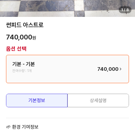
1
/
8
썬피드 아스트로
740,000
원
옵션 선택
기본
- 기본
740,000
잔여수량 :
1개
기본정보
상세설명
🌱 환경 기여정보