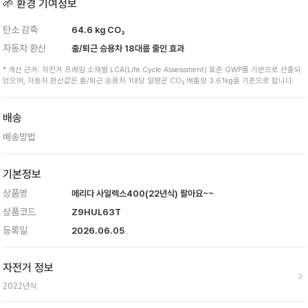
🌱 환경 기여정보
탄소 감축
64.6
kg CO₂
자동차 환산
출/퇴근 승용차
18
대를 줄인 효과
* 계산 근거: 자전거 프레임 소재별 LCA(Life Cycle Assessment) 표준 GWP를 기반으로 산출되
었으며, 자동차 환산값은 출/퇴근 승용차 1대당 일평균 CO₂ 배출량 3.61kg을 기준으로 합니다.
배송
배송방법
기본정보
상품명
메리다 사일렉스400(22년식) 팔아요~~
상품코드
Z9HUL63T
등록일
2026.06.05
자전거 정보
2022
년식