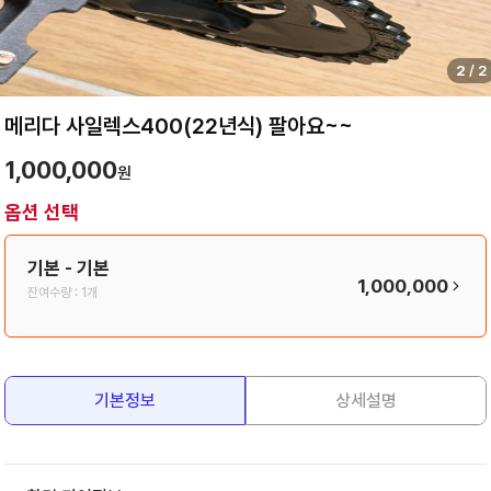
2
/
2
메리다 사일렉스400(22년식) 팔아요~~
1,000,000
원
옵션 선택
기본
- 기본
1,000,000
잔여수량 :
1개
기본정보
상세설명