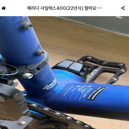
메리다 사일렉스400(22년식) 팔아요~~