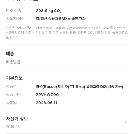
탄소 감축
208.6
kg CO₂
자동차 환산
출/퇴근 승용차
58
대를 줄인 효과
* 계산 근거: 자전거 프레임 소재별 LCA(Life Cycle Assessment) 표준 GWP를 기반으로
산출되었으며, 자동차 환산값은 출/퇴근 승용차 1대당 일평균 CO₂ 배출량 3.61kg을 기준으
로 합니다.
배송
배송방법
기본정보
상품명
바쏘(Basso) 티티차(TT Bike) 울테그라 Di2(배송 가능)
상품코드
ZPVHWZ0G
등록일
2026.06.11
자전거 정보
2016
년식