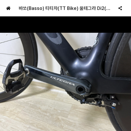
바쏘(Basso) 티티차(TT Bike) 울테그라 Di2(배송 가능)