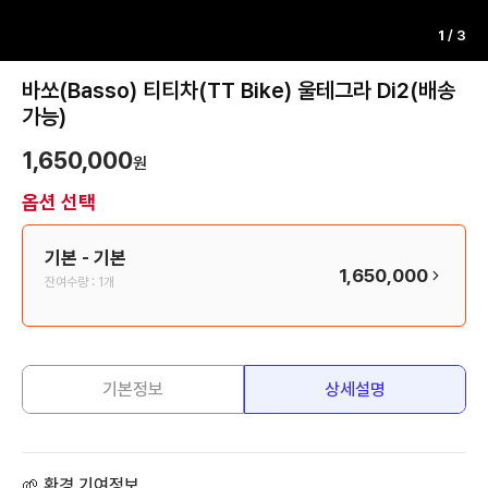
1
/
3
바쏘(Basso) 티티차(TT Bike) 울테그라 Di2(배송
가능)
1,650,000
원
옵션 선택
기본
- 기본
1,650,000
잔여수량 :
1개
기본정보
상세설명
🌱 환경 기여정보