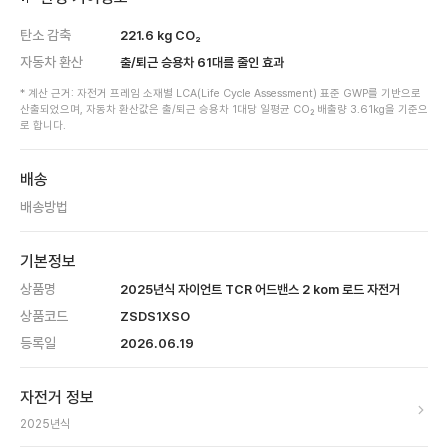
탄소 감축
221.6
kg CO₂
자동차 환산
출/퇴근 승용차
61
대를 줄인 효과
* 계산 근거: 자전거 프레임 소재별 LCA(Life Cycle Assessment) 표준 GWP를 기반으로
산출되었으며, 자동차 환산값은 출/퇴근 승용차 1대당 일평균 CO₂ 배출량 3.61kg을 기준으
로 합니다.
배송
배송방법
기본정보
상품명
2025년식 자이언트 TCR 어드밴스 2 kom 로드 자전거
상품코드
ZSDS1XSO
등록일
2026.06.19
자전거 정보
2025
년식