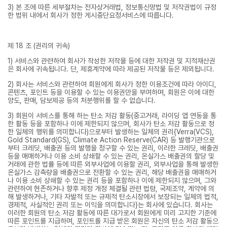
3) 본 조에 따른 세부절차는 전자상거래법, 정보통신망법 및 저작권법이 규정
한 범위 내에서 회사가 정한 게시중단요청서비스에 따릅니다.
제 18 조 (권리의 귀속)
1) 서비스와 관련하여 회사가 작성한 저작물 등에 대한 저작권 및 지적재산권
은 회사에 귀속됩니다. 단, 제휴계약에 따라 제공된 저작물 등은 제외됩니다.
2) 회사는 서비스와 관련하여 회원에게 회사가 정한 이용조건에 따라 아이디,
콘텐츠, 포인트 등을 이용할 수 있는 이용권만을 부여하며, 회원은 이에 대한
양도, 판매, 담보제공 등의 처분행위를 할 수 없습니다.
3) 회원이 서비스를 통해 하는 탄소 저감 활동(중고거래, 라이딩 앱 연동을 통
한 활동 등을 포함하나 이에 제한되지 않으며, 회사가 탄소 저감 활동으로 정
한 일체의 행위를 의미합니다)으로부터 발생하는 일체의 권리{Verra(VCS),
Gold Standard(GS), Climate Action Reserve(CAR) 등 발행기관으로
부터 크레딧, 배출권 등의 발행을 청구할 수 있는 권리, 이러한 크레딧, 배출권
등을 매매하거나 이용 소비 상쇄할 수 있는 권리, 온실가스 배출권의 할당 및
거래에 관한 법률 등에 따른 외부사업에 이용할 권리, 외부사업을 통해 발생한
온실가스 감축량을 배출권으로 전환할 수 있는 권리, 해당 배출권을 매매하거
나 이용 소비 상쇄할 수 있는 권리 등을 포함하나 이에 제한되지 않으며, 그와
관련하여 현존하거나 향후 제정 개정 체결될 관련 법령, 국제조약, 계약에 의
해 발생하거나, 기타 자발적 또는 규제적 탄소시장에서 보장되는 일체의 법적,
경제적, 사실적인 권리 또는 이익을 의미합니다}는 회사에 있습니다. 회사는
이러한 회원의 탄소 저감 활동에 따른 대가로서 회원에게 미리 고지한 기준에
따른 포인트를 지급하며, 포인트를 지급 받은 회원은 자신의 탄소 저감 활동으